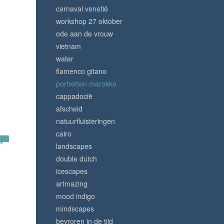
carnaval venetië
workshop 27 oktober
ode aan de vrouw
vietnam
water
flamenco gitano
portretten marokko
cappadocië
afscheid
natuurfluisteringen
cairo
landscapes
double dutch
icescapes
artmazing
mood indigo
mindscapes
bevroren in de tijd