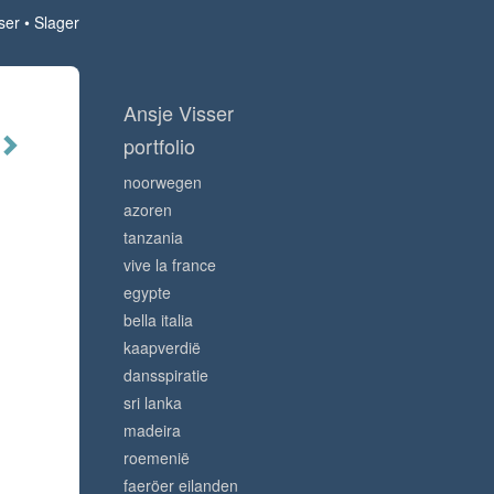
ser
Slager
Ansje Visser
portfolio
noorwegen
azoren
tanzania
vive la france
egypte
bella italia
kaapverdië
dansspiratie
sri lanka
madeira
roemenië
faeröer eilanden