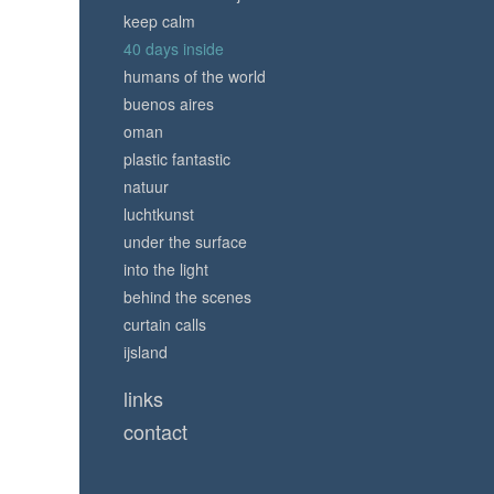
keep calm
40 days inside
humans of the world
buenos aires
oman
plastic fantastic
natuur
luchtkunst
under the surface
into the light
behind the scenes
curtain calls
ijsland
links
contact