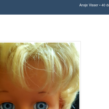
Ansje Visser
40 d
40 days inside 9