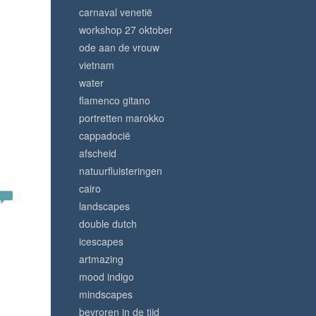
carnaval venetië
workshop 27 oktober
ode aan de vrouw
vietnam
water
flamenco gitano
portretten marokko
cappadocië
afscheid
natuurfluisteringen
cairo
landscapes
double dutch
icescapes
artmazing
mood indigo
mindscapes
bevroren in de tijd