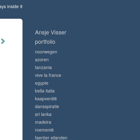
ays inside 9
Ansje Visser
portfolio
noorwegen
azoren
tanzania
vive la france
egypte
bella italia
kaapverdië
dansspiratie
sri lanka
madeira
roemenië
faeröer eilanden