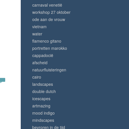
carnaval venetië
workshop 27 oktober
ode aan de vrouw
vietnam
water
flamenco gitano
portretten marokko
cappadocië
afscheid
natuurfluisteringen
cairo
landscapes
double dutch
icescapes
artmazing
mood indigo
mindscapes
bevroren in de tijd