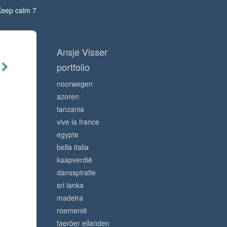
Keep calm 7
Ansje Visser
portfolio
noorwegen
azoren
tanzania
vive la france
egypte
bella italia
kaapverdië
dansspiratie
sri lanka
madeira
roemenië
faeröer eilanden