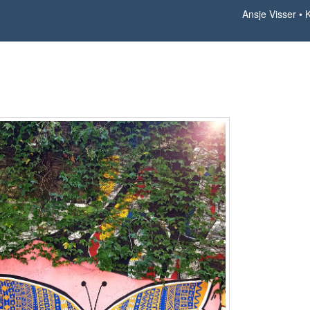
Ansje Visser
Keep calm 7