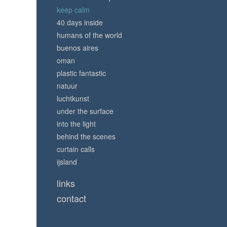
keep calm
40 days inside
humans of the world
buenos aires
oman
plastic fantastic
natuur
luchtkunst
under the surface
into the light
behind the scenes
curtain calls
ijsland
links
contact