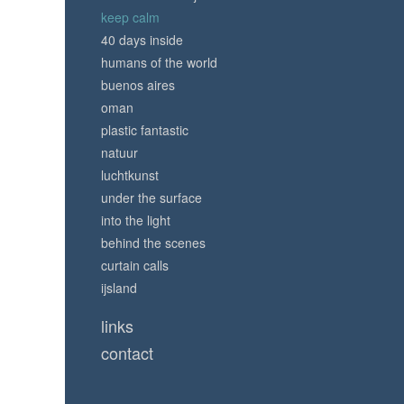
keep calm
40 days inside
humans of the world
buenos aires
oman
plastic fantastic
natuur
luchtkunst
under the surface
into the light
behind the scenes
curtain calls
ijsland
links
contact