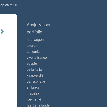
ep calm 20
Ansje Visser
portfolio
noorwegen
azoren
tanzania
vive la france
egypte
bella italia
kaapverdië
dansspiratie
sri lanka
madeira
roemenië
faeröer eilanden