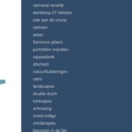
carnaval venetië
workshop 27 oktober
ode aan de vrouw
vietnam
water
flamenco gitano
portretten marokko
cappadocië
afscheid
natuurfluisteringen
cairo
landscapes
double dutch
icescapes
artmazing
mood indigo
mindscapes
bevroren in de tijd