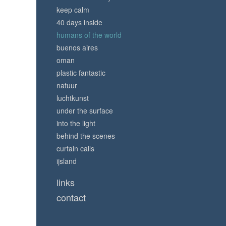
keep calm
40 days inside
humans of the world
buenos aires
oman
plastic fantastic
natuur
luchtkunst
under the surface
into the light
behind the scenes
curtain calls
ijsland
links
contact