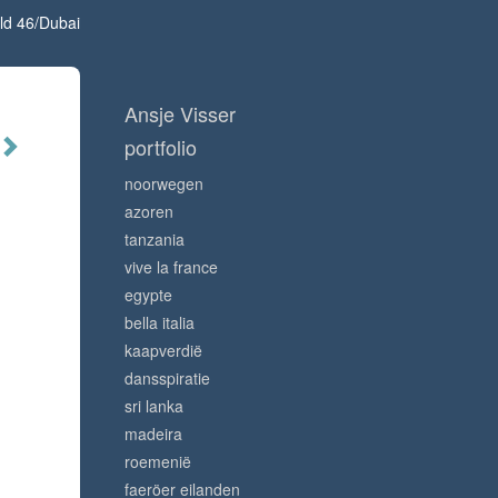
ld 46/Dubai
Ansje Visser
portfolio
noorwegen
azoren
tanzania
vive la france
egypte
bella italia
kaapverdië
dansspiratie
sri lanka
madeira
roemenië
faeröer eilanden