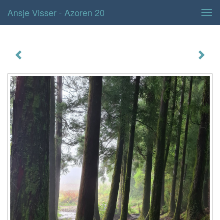
Ansje Visser - Azoren 20
Tog
navi
Azoren 20