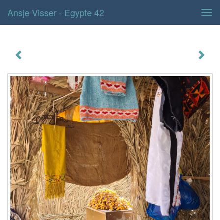
Ansje Visser - Egypte 42
Tog
navi
Egypte 42