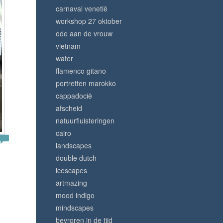
carnaval venetië
workshop 27 oktober
ode aan de vrouw
vietnam
water
flamenco gitano
portretten marokko
cappadocië
afscheid
natuurfluisteringen
cairo
landscapes
double dutch
icescapes
artmazing
mood indigo
mindscapes
bevroren in de tijd