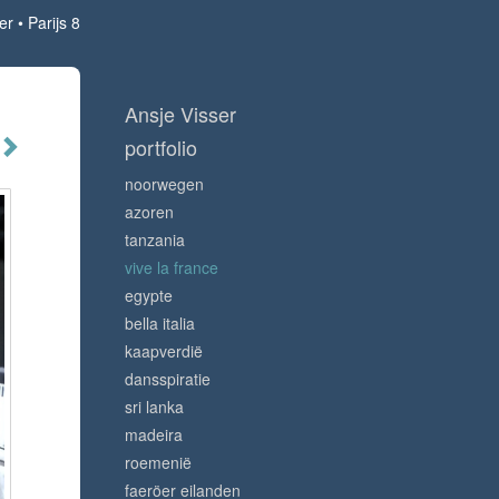
er
Parijs 8
Ansje Visser
portfolio
noorwegen
azoren
tanzania
vive la france
egypte
bella italia
kaapverdië
dansspiratie
sri lanka
madeira
roemenië
faeröer eilanden