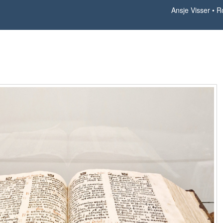
Ansje Visser
R
Roemenië 54