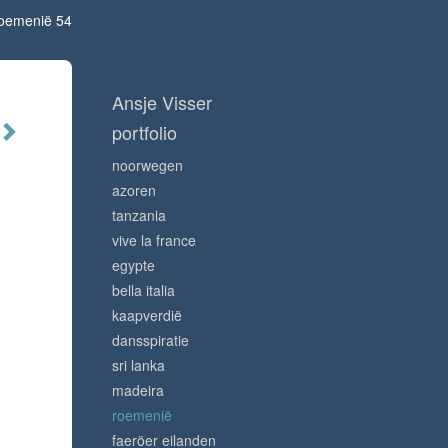
oemenië 54
Ansje Visser
portfolio
noorwegen
azoren
tanzania
vive la france
egypte
bella italia
kaapverdië
dansspiratie
sri lanka
madeira
roemenië
faeröer eilanden