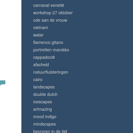
carnaval venetië
workshop 27 oktober
ode aan de vrouw
vietnam
water
flamenco gitano
portretten marokko
cappadocië
afscheid
natuurfluisteringen
cairo
landscapes
double dutch
icescapes
artmazing
mood indigo
mindscapes
bevroren in de tijd