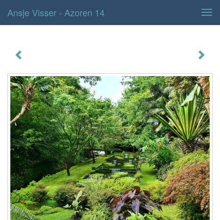
Ansje Visser - Azoren 14
Tog
navi
Azoren 14